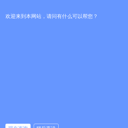
美国timken轴承的拆卸方法是什么
2021-10-28
欢迎来到本网站，请问有什么可以帮您？
什么叫四点接触球轴承
2021-10-28
轴承的维护常见问题
2021-08-09
​轴承广泛运用在工业机器人中
2021-08-09
查看更多>>