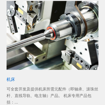
机床
风
沙漠
可全套开发及提供机床所需元配件（即轴承、滚珠丝
作
工作
杆、直线导轨、电主轴）产品。 机床专用产品包
源
括：...
电机