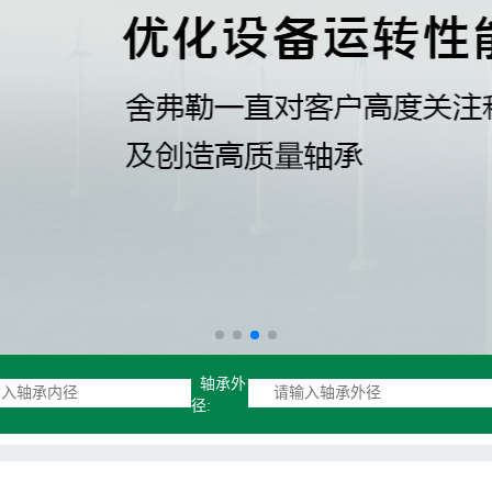
轴承外
径: