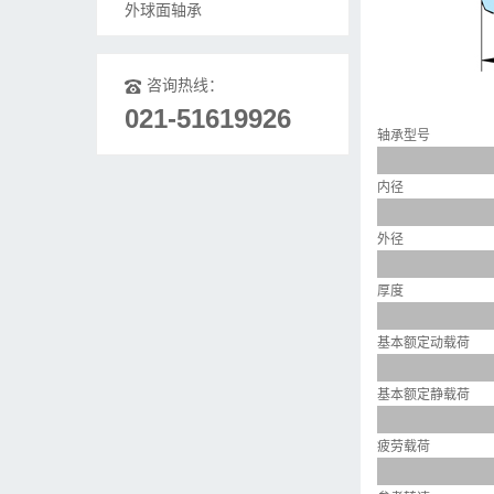
外球面轴承
咨询热线：
021-51619926
轴承型号
内径
外径
厚度
基本额定动载荷
基本额定静载荷
疲劳载荷