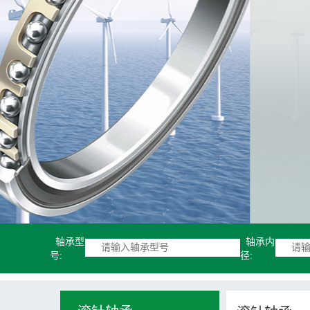
轴承型
轴承内
号:
径: