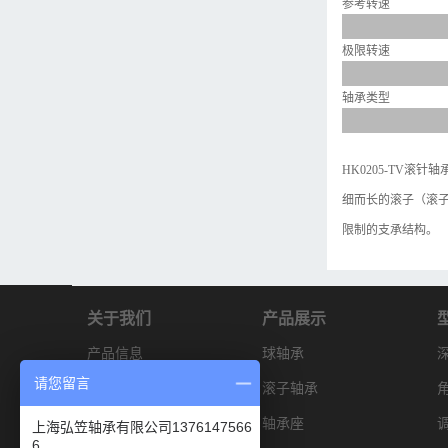
参考转速
极限转速
轴承类型
HK0205-TV
细而长的滚子（滚子
限制的支承结构。
关于我们
产品展示
产品信息
球轴承
请您留言
解决方案
滚子轴承
产品型录
轴承座
上海弘笠轴承有限公司1376147566
6