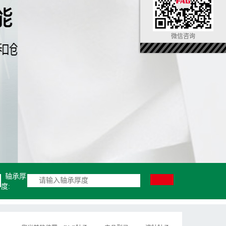
微信咨询
轴承厚
度: