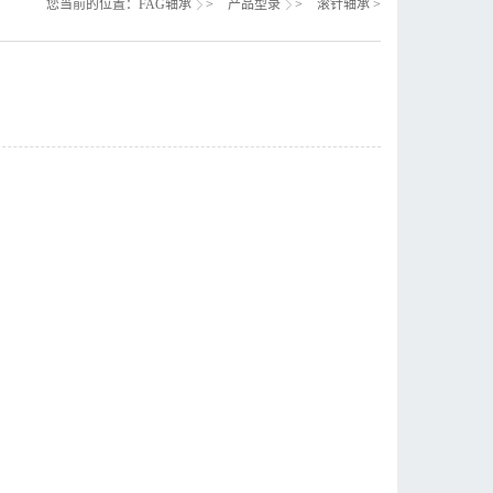
您当前的位置：
FAG轴承
>
产品型录
>
滚针轴承
>
：