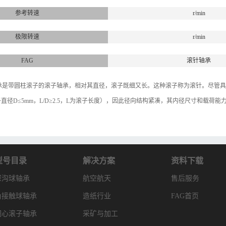
参考转速
r/min
极限转速
r/min
FAG
滚针轴承
滚针轴承是带圆柱滚子的滚子轴承，相对其直径，滚子既细又长。这种滚子称为滚针。尽
直径D≤5mm，L/D≥2.5，L为滚子长度），因此径向结构紧凑，其内径尺寸和载
型号目录
解决方案
资料下载
深沟球轴承
航空航天
售后服务
角接触球轴承
造纸行业
FAG首页
调心滚子轴承
采矿与加工