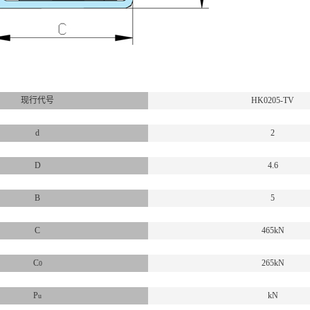
现行代号
HK0205-TV
d
2
D
4.6
B
5
C
465kN
C
265kN
0
P
kN
u