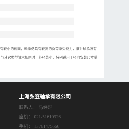
管具有较小的截面，轴承仍具有较高的负荷承受能力，滚针轴承装有
荷能力与其它类型轴承相同时，外径最小，特别适用于径向安装尺寸受
上海弘笠轴承有限公司
联系人： 马经理
座机： 021-51619926
手机： 13761475666