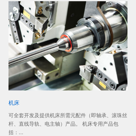
机床
风
沙漠
可全套开发及提供机床所需元配件（即轴承、滚珠丝
作
工作
杆、直线导轨、电主轴）产品。 机床专用产品包
源
括：...
电机