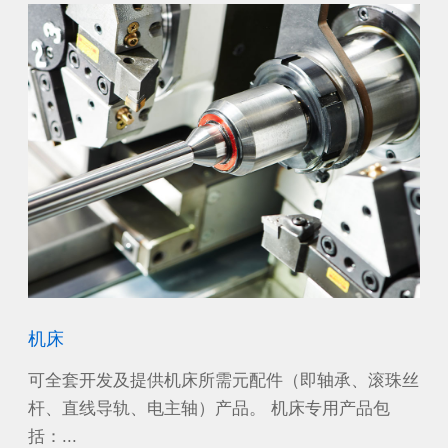
机床
风
沙漠
可全套开发及提供机床所需元配件（即轴承、滚珠丝
作
工作
杆、直线导轨、电主轴）产品。 机床专用产品包
源
括：...
电机