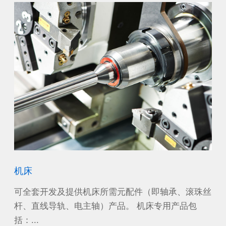
机床
风
沙漠
可全套开发及提供机床所需元配件（即轴承、滚珠丝
作
工作
杆、直线导轨、电主轴）产品。 机床专用产品包
源
括：...
电机