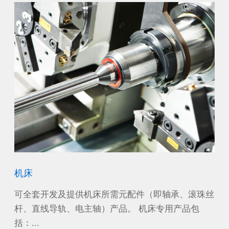
风力发电
齿
珠丝
作为不会产生可导致温室效应的二氧化碳的清洁能
应
源，风力发电正在世界各国迅速普及。 大型风力发
可
电机...
例如