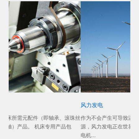
风力发电
齿
珠丝
作为不会产生可导致温室效应的二氧化碳的清洁能
应
源，风力发电正在世界各国迅速普及。 大型风力发
可
电机...
例如