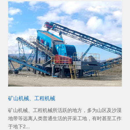
矿山机械、工程机械
机
能电
矿山机械、工程机械所活跃的地方，多为山区及沙漠
可
装置
地带等远离人类普通生活的开采工地，有时甚至工作
杆
于地下2...
括：