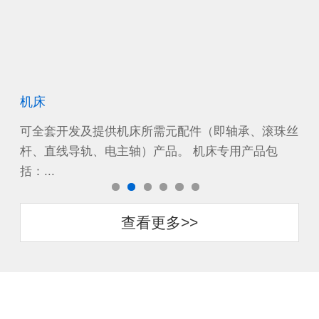
机床
风
沙漠
可全套开发及提供机床所需元配件（即轴承、滚珠丝
作
工作
杆、直线导轨、电主轴）产品。 机床专用产品包
源
括：...
电机
查看更多>>
进口轴承、品质保障、库存充