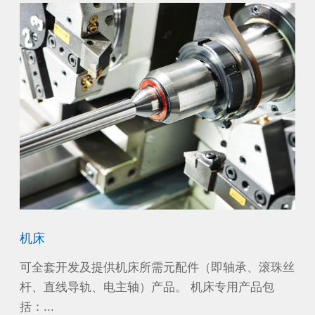
机床
风
沙漠
可全套开发及提供机床所需元配件（即轴承、滚珠丝
作
工作
杆、直线导轨、电主轴）产品。 机床专用产品包
源
括：...
电机