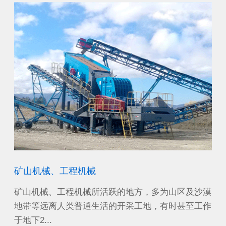
矿山机械、工程机械
机
能电
矿山机械、工程机械所活跃的地方，多为山区及沙漠
可
装置
地带等远离人类普通生活的开采工地，有时甚至工作
杆
于地下2...
括：