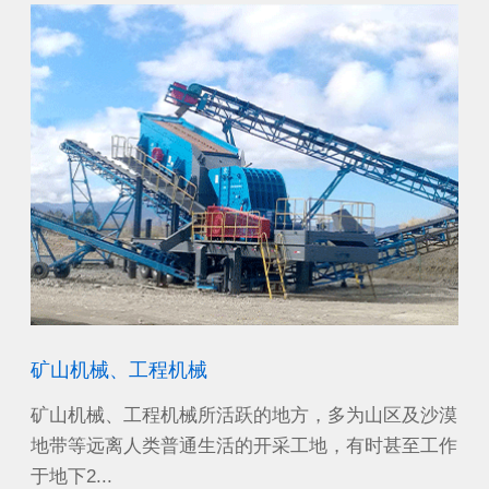
矿山机械、工程机械
机
能电
矿山机械、工程机械所活跃的地方，多为山区及沙漠
可
装置
地带等远离人类普通生活的开采工地，有时甚至工作
杆
于地下2...
括：