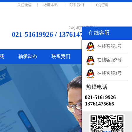
关注微信
收藏本站
联系我们
QQ咨询
24小时销售热线
在线客服
在线客服
021-51619926 / 13761475666
销售客服
在线客服1号
载
轴承动态
联系我们
销售客服
在线客服2号
销售电话
在线客服3号
021-51619926
热线电话
021-51619926
13761475666
微信账号