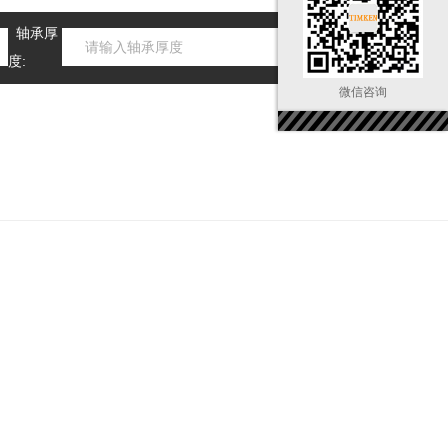
轴承厚
度:
微信咨询