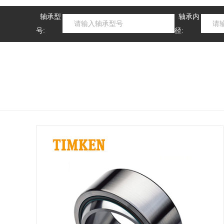
轴承型
轴承内
号:
径: