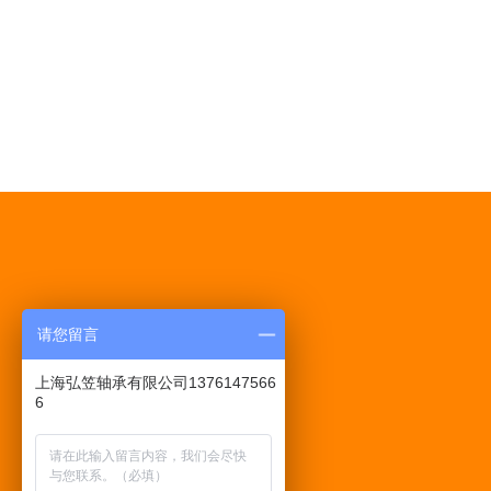
请您留言
上海弘笠轴承有限公司1376147566
6
关于我们
新闻资讯
产品展示
企业理念
深沟球轴承