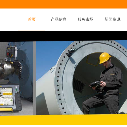
首页
产品信息
服务市场
新闻资讯