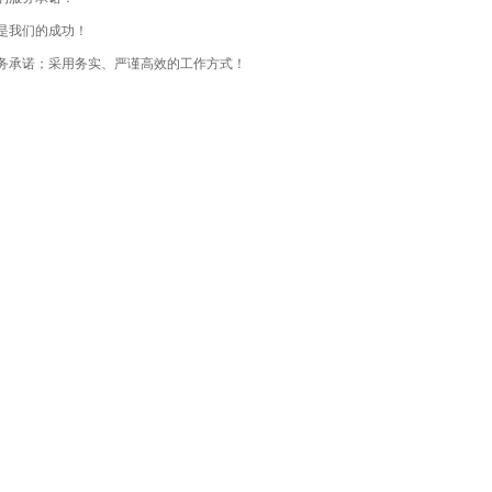
是我们的成功！
务承诺；采用务实、严谨高效的工作方式！