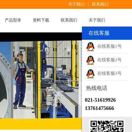
关于我们
联系我们
产品型录
资料下载
联系我们
关于我们
在线客服
在线客服1号
在线客服2号
在线客服3号
热线电话
021-51619926
13761475666