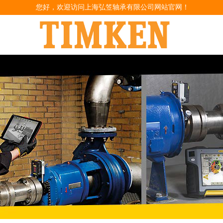
您好，欢迎访问上海弘笠轴承有限公司网站官网！