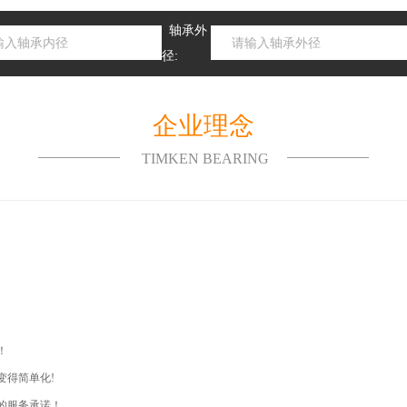
轴承外
径:
企业理念
TIMKEN BEARING
！
变得简单化!
的服务承诺！