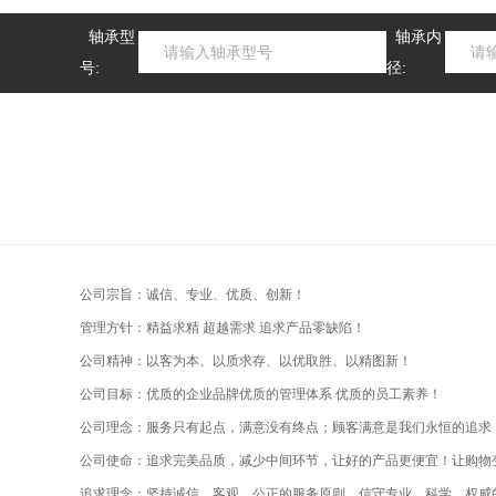
轴承型
轴承内
号:
径:
公司宗旨：诚信、专业、优质、创新！
管理方针：精益求精 超越需求 追求产品零缺陷！
公司精神：以客为本、以质求存、以优取胜、以精图新！
公司目标：优质的企业品牌优质的管理体系 优质的员工素养！
公司理念：服务只有起点，满意没有终点；顾客满意是我们永恒的追求
公司使命：追求完美品质，减少中间环节，让好的产品更便宜！让购物
追求理念：坚持诚信、客观、公正的服务原则，信守专业、科学、权威