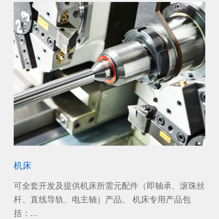
机床
风
沙漠
可全套开发及提供机床所需元配件（即轴承、滚珠丝
作
工作
杆、直线导轨、电主轴）产品。 机床专用产品包
源
括：...
电机