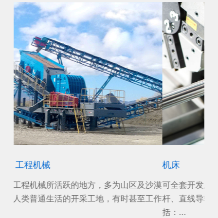
机床
风
沙漠
可全套开发及提供机床所需元配件（即轴承、滚珠丝
作
工作
杆、直线导轨、电主轴）产品。 机床专用产品包
源
括：...
电机