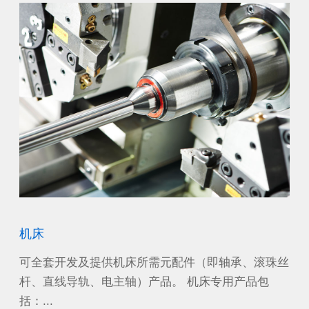
机床
风
沙漠
可全套开发及提供机床所需元配件（即轴承、滚珠丝
作
工作
杆、直线导轨、电主轴）产品。 机床专用产品包
源
括：...
电机