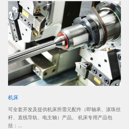
机床
风
沙漠
可全套开发及提供机床所需元配件（即轴承、滚珠丝
作
工作
杆、直线导轨、电主轴）产品。 机床专用产品包
源
括：...
电机