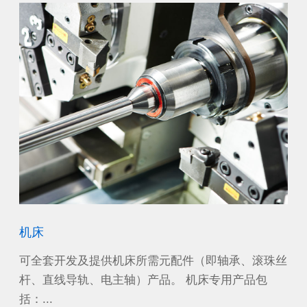
机床
风
沙漠
可全套开发及提供机床所需元配件（即轴承、滚珠丝
作
工作
杆、直线导轨、电主轴）产品。 机床专用产品包
源
括：...
电机