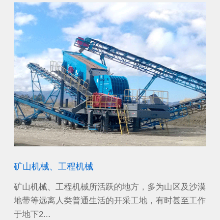
矿山机械、工程机械
机
能电
矿山机械、工程机械所活跃的地方，多为山区及沙漠
可
装置
地带等远离人类普通生活的开采工地，有时甚至工作
杆
于地下2...
括：